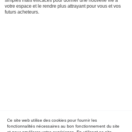
simples mais efficaces pour donner une nouvelle vie à
votre espace et le rendre plus attrayant pour vous et vos
futurs acheteurs.
contact@trente6.com
Assuré responsabilité civil
Cautionnement de license RBQ
Travail garanti
Licence de la Régie du Bâtiment du 
Ce site web utilise des cookies pour fournir les
Québec 
fonctionnalités nécessaires au bon fonctionnement du site